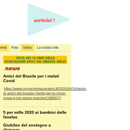
venti
Foto
Video
La nostra rete
Amici del Brasile per i malati
Covid
https://www.cronachemaceratesi.it/2020/04/16/laiuto-
di-amici-del-brasile-i-fondi-per-la-croce-
rossa-e-noi-siamo-marche/1388937/
5 per mille 2020 ai bambini delle
favelas
Giubileo del sostegno a
distanza